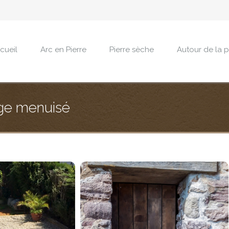
cueil
Arc en Pierre
Pierre sèche
Autour de la p
age menuisé